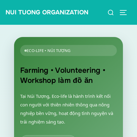
Skip
Search
to
NUI TUONG ORGANIZATION
Toggle
for:
content
ECO-LIFE • NÚI TƯỢNG
Farming • Volunteering •
Workshop làm đồ ăn
Tại Núi Tượng, Eco-life là hành trình kết nối
con người với thiên nhiên thông qua nông
nghiệp bền vững, hoạt động tình nguyện và
trải nghiệm sáng tạo.